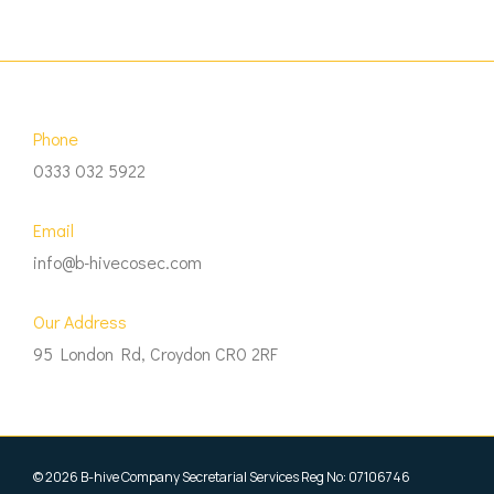
Phone
0333 032 5922
Email
info@b-hivecosec.com
Our Address
95 London Rd, Croydon CR0 2RF
© 2026 B-hive Company Secretarial Services Reg No: 07106746